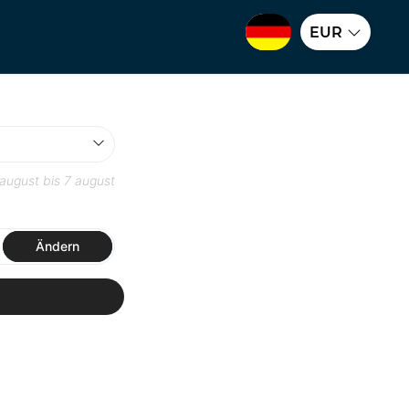
EUR
 august
bis
7 august
Ändern