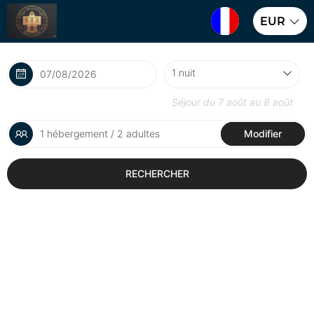
EUR
Séjour du
7 août
au
8 août
1 hébergement / 2 adultes
Modifier