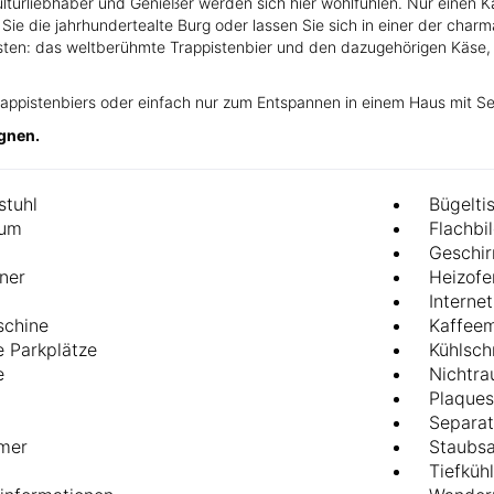
Kulturliebhaber und Genießer werden sich hier wohlfühlen. Nur einen K
Sie die jahrhundertealte Burg oder lassen Sie sich in einer der charm
kosten: das weltberühmte Trappistenbier und den dazugehörigen Käse
ppistenbiers oder einfach nur zum Entspannen in einem Haus mit Se
gnen.
stuhl
Bügelti
aum
Flachbi
Geschir
ner
Heizofe
Internet
schine
Kaffeem
e Parkplätze
Kühlsch
e
Nichtr
Plaques
Separat
mer
Staubs
Tiefküh