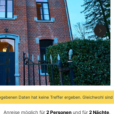
egebenen Daten hat keine Treffer ergeben. Gleichwohl sind
Anreise möglich für
2 Personen
und für
2 Nächte
.