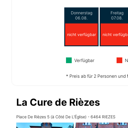
Donnerstag
Freitag
06.08.
07.08.
nicht verfügbar
nicht verfügb
Verfügbar
N
* Preis ab für 2 Personen und 
La Cure de Rièzes
Place De Rièzes 5 (à Côté De L'Église) - 6464 RIEZES