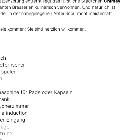
atzensprung entfernt liegt das fürstliche Städtchen
Chimay
anten Brasserien kulinarisch verwöhnen. Und natürlich ist
, der in der nahegelegenen Abtei Scourmont meisterhaft
ele kommen: Sie sind herzlich willkommen.
sch
ldfernseher
rspüler
n
aschine für Pads oder Kapseln
rank
aucherzimmer
 à induction
er Eingang
auger
ltruhe