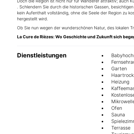
Doch die Region ist nicht nur für Wanderer attraktiv; auch 
. Schlendern Sie durch die historischen Gassen, besichtigen 
kein Aufenthalt vollständig, ohne die Seele der Region zu 
hergestellt wird.
Ob Sie nun wegen der wunderschönen Natur, des lokalen Tra
La Cure de Rièzes: Wo Geschichte und Zukunft sich bege
Dienstleistungen
Babyhoch
Fernsehr
Garten
Haartrock
Heizung
Kaffeema
Kostenlos
Mikrowell
Ofen
Sauna
Spielezim
Terrasse