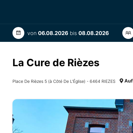
von
06.08.2026
bis
08.08.2026
La Cure de Rièzes
Auf
Place De Rièzes 5 (à Côté De L'Église) - 6464 RIEZES